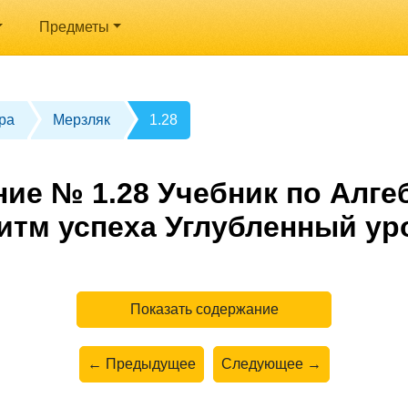
Предметы
ра
Мерзляк
1.28
ие № 1.28 Учебник по Алгеб
итм успеха Углубленный ур
Показать содержание
← Предыдущее
Следующее →