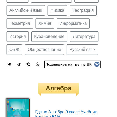
Английский язык
Физика
География
Геометрия
Химия
Информатика
История
Кубановедение
Литература
ОБЖ
Обществознание
Русский язык
Подпишись на группу ВК
Алгебра
Гдз по Алгебре 9 класс Учебник
Колягин Ю.М.