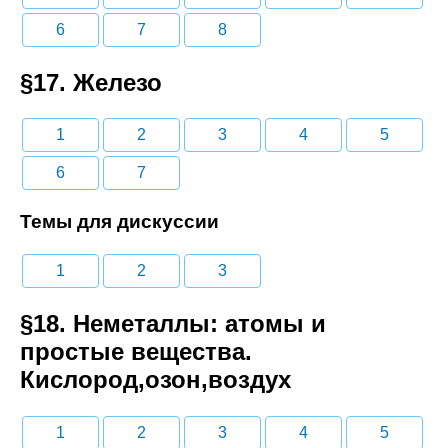
6
7
8
§17. Железо
1
2
3
4
5
6
7
Темы для дискуссии
1
2
3
§18. Неметаллы: атомы и
простые вещества.
Кислород,озон,воздух
1
2
3
4
5