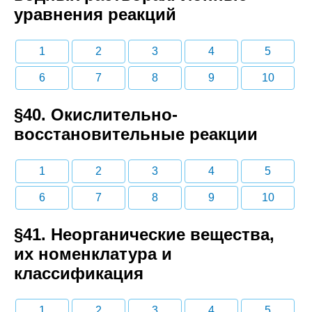
уравнения реакций
1
2
3
4
5
6
7
8
9
10
§40. Окислительно-
восстановительные реакции
1
2
3
4
5
6
7
8
9
10
§41. Неорганические вещества,
их номенклатура и
классификация
1
2
3
4
5