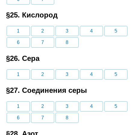
§25. Кислород
1
2
3
4
5
6
7
8
§26. Сера
1
2
3
4
5
§27. Соединения серы
1
2
3
4
5
6
7
8
§28. Азот