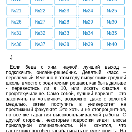
№21
№22
№23
№24
№25
№26
№27
№28
№29
№30
№31
№32
№33
№34
№35
№36
№37
№38
№39
№40
.)
Если беда с хим. наукой, лучший выход –
подключить онлайн-решебник. Девятый класс –
переломный. Именно в этом году выпускники средней
школы вместе с родителями решают, как быть дальше
- перевестись ли в 10, или искать счастья в
профтехучилище. Само собой, лучший вариант – это
закончить на «отлично», возможно, даже с золотой
медалью, затем поступить в университет на
престижный факультет. Это хоть и не стопроцентная,
но все же гарантия высокооплачиваемой работы. С
другой стороны, некоторые подростки видят плюсы
прикладной специальности. Им кажется, что
сантехник способен зарабатывать не хуже юриста. На