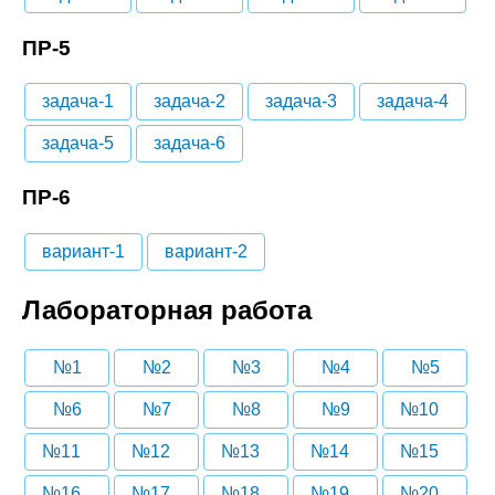
ПР-5
задача-1
задача-2
задача-3
задача-4
задача-5
задача-6
ПР-6
вариант-1
вариант-2
Лабораторная работа
№1
№2
№3
№4
№5
№6
№7
№8
№9
№10
№11
№12
№13
№14
№15
№16
№17
№18
№19
№20