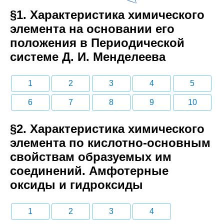
§1. Характеристика химического
элемента на основании его
положения в Периодической
системе Д. И. Менделеева
1
2
3
4
5
6
7
8
9
10
§2. Характеристика химического
элемента по кислотно-основным
свойствам образуемых им
соединений. Амфотерные
оксиды и гидроксиды
1
2
3
4