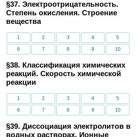
§37. Электроотрицательность.
Степень окисления. Строение
вещества
1
2
3
4
5
6
7
8
9
10
§38. Классификация химических
реакций. Скорость химической
реакции
1
2
3
4
5
6
7
8
9
10
§39. Диссоциация электролитов в
водных растворах. Ионные