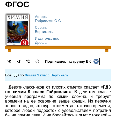
ФГОС
Авторы:
Габриелян О.С.
Серия:
Вертикаль
Издательство:
Дрофа
Подпишись на группу ВК
Все ГДЗ по
Химии 9 класс Вертикаль
Девятиклассников от плохих отметок спасает
«ГДЗ
по химии 9 класс Габриелян»
. В девятом классе
учебная программа по химии сложна, и требует
времени на ее освоение выше крыши. Из перечня
хорошо видно, что курс отнимет достаточно времени,
которое любой подросток с удовольствием потратил
бы на другие дела. И не бросайтесь в омут с головой –