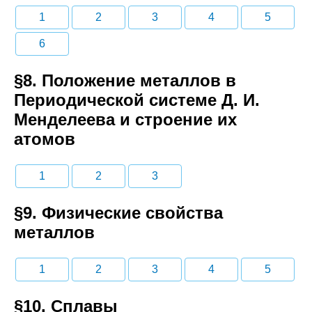
1
2
3
4
5
6
§8. Положение металлов в
Периодической системе Д. И.
Менделеева и строение их
атомов
1
2
3
§9. Физические свойства
металлов
1
2
3
4
5
§10. Сплавы