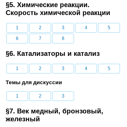
§5. Химические реакции.
Скорость химической реакции
1
2
3
4
5
6
7
8
§6. Катализаторы и катализ
1
2
3
4
5
Темы для дискуссии
1
2
3
§7. Век медный, бронзовый,
железный