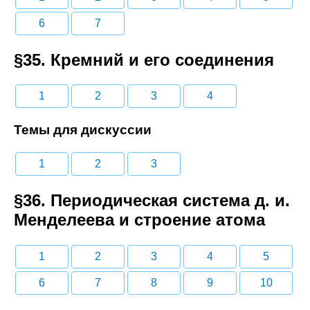
6
7
§35. Кремний и его соединения
1
2
3
4
Темы для дискуссии
1
2
3
§36. Периодическая система д. и.
Менделеева и строение атома
1
2
3
4
5
6
7
8
9
10