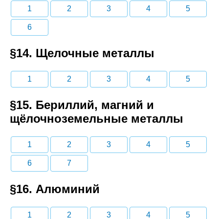
1
2
3
4
5
6
§14. Щелочные металлы
1
2
3
4
5
§15. Бериллий, магний и
щёлочноземельные металлы
1
2
3
4
5
6
7
§16. Алюминий
1
2
3
4
5