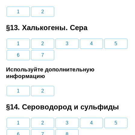
1
2
§13. Халькогены. Сера
1
2
3
4
5
6
7
Используйте дополнительную
информацию
1
2
§14. Сероводород и сульфиды
1
2
3
4
5
6
7
8