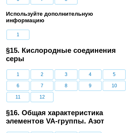
Используйте дополнительную
информацию
1
§15. Кислородные соединения
серы
1
2
3
4
5
6
7
8
9
10
11
12
§16. Общая характеристика
элементов VA-группы. Азот