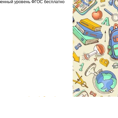
бленный уровень ФГОС бесплатно
gdzmoda@yandex.ru