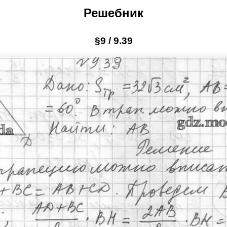
Решебник
§9 / 9.39