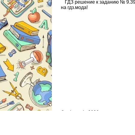
ГДЗ решение к заданию № 9.39
на гдз.мода!
© gdz.moda 2026