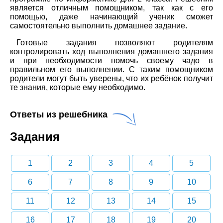
является отличным помощником, так как с его
помощью, даже начинающий ученик сможет
самостоятельно выполнить домашнее задание.
Готовые задания позволяют родителям
контролировать ход выполнения домашнего задания
и при необходимости помочь своему чадо в
правильном его выполнении. С таким помощником
родители могут быть уверены, что их ребёнок получит
те знания, которые ему необходимо.
Ответы из решебника
Задания
1
2
3
4
5
6
7
8
9
10
11
12
13
14
15
16
17
18
19
20