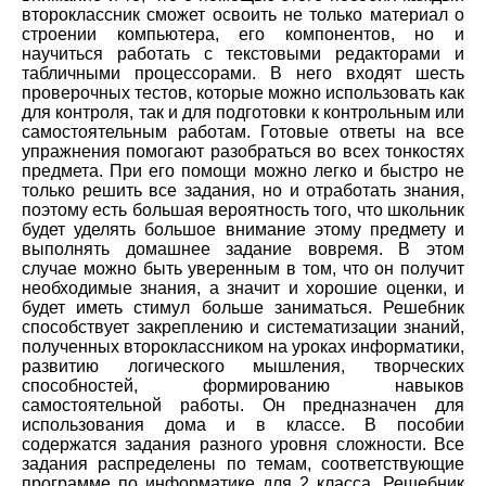
второклассник сможет освоить не только материал о
строении компьютера, его компонентов, но и
научиться работать с текстовыми редакторами и
табличными процессорами. В него входят шесть
проверочных тестов, которые можно использовать как
для контроля, так и для подготовки к контрольным или
самостоятельным работам. Готовые ответы на все
упражнения помогают разобраться во всех тонкостях
предмета. При его помощи можно легко и быстро не
только решить все задания, но и отработать знания,
поэтому есть большая вероятность того, что школьник
будет уделять большое внимание этому предмету и
выполнять домашнее задание вовремя. В этом
случае можно быть уверенным в том, что он получит
необходимые знания, а значит и хорошие оценки, и
будет иметь стимул больше заниматься. Решебник
способствует закреплению и систематизации знаний,
полученных второклассником на уроках информатики,
развитию логического мышления, творческих
способностей, формированию навыков
самостоятельной работы. Он предназначен для
использования дома и в классе. В пособии
содержатся задания разного уровня сложности. Все
задания распределены по темам, соответствующие
программе по информатике для 2 класса. Решебник