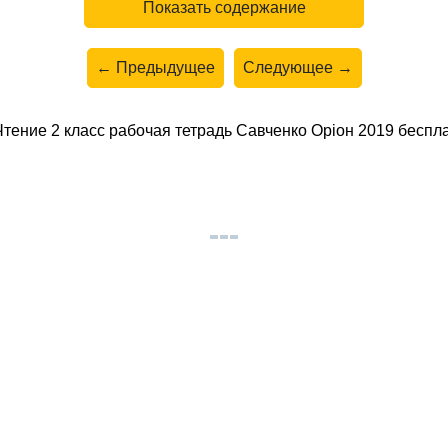
Показать содержание
← Предыдущее
Следующее →
ение 2 класс рабочая тетрадь Савченко Орiон 2019 беспла