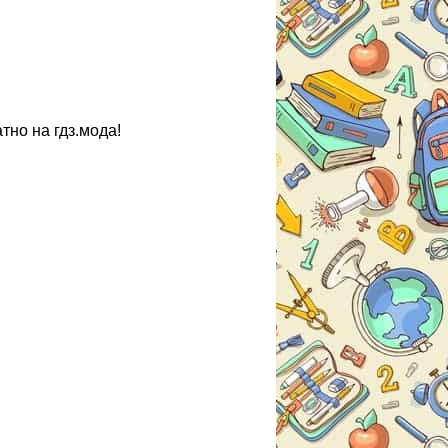
тно на гдз.мода!