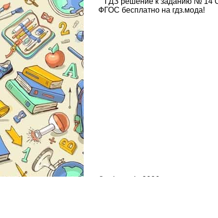
ГДЗ решение к заданию № 14 
ФГОС бесплатно на гдз.мода!
© gdz.moda 2026