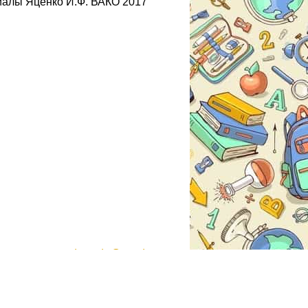
иалы Яценко И.Ф. ВАКО 2017
gdzmoda@yandex.ru