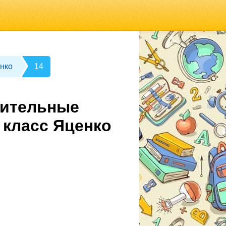
нко
14
рительные
 класс Яценко