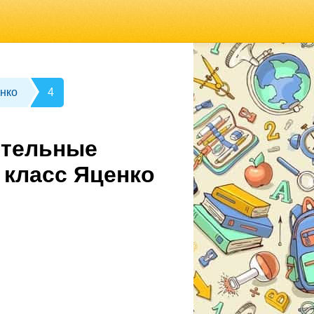
нко
4
ительные
 класс Яценко