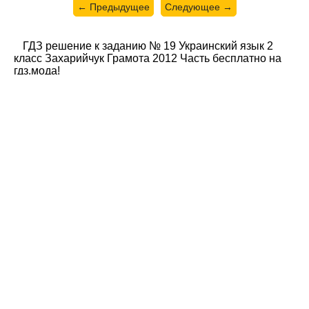
← Предыдущее
Следующее →
ГДЗ решение к заданию № 19 Украинский язык 2
класс Захарийчук Грамота 2012 Часть бесплатно на
гдз.мода!
© gdz.moda 2026
gdzmoda@yandex.ru