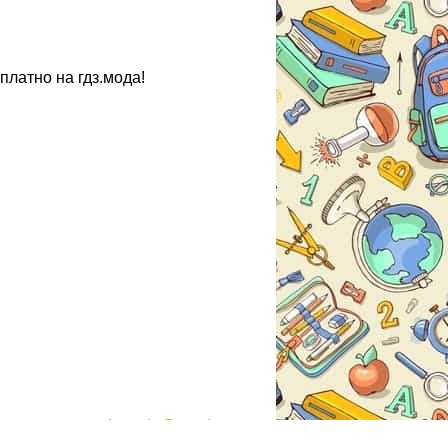
платно на гдз.мода!
gdzmoda@yandex.ru