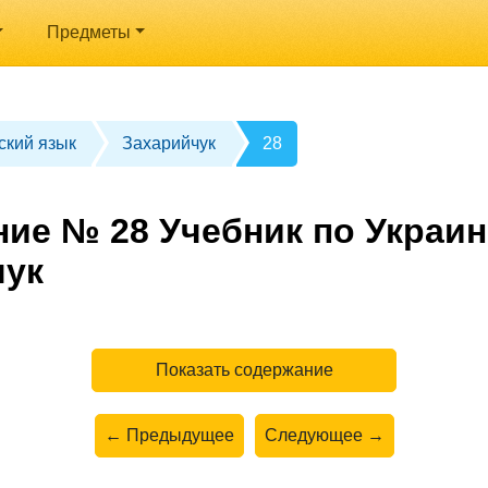
Предметы
ский язык
Захарийчук
28
ние № 28 Учебник по Украин
чук
Показать содержание
← Предыдущее
Следующее →