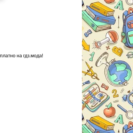
платно на гдз.мода!