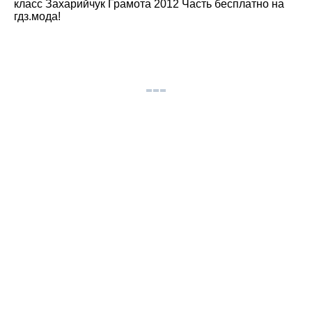
класс Захарийчук Грамота 2012 Часть бесплатно на
гдз.мода!