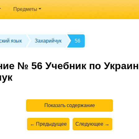
Предметы
ский язык
Захарийчук
56
ние № 56 Учебник по Украин
чук
Показать содержание
← Предыдущее
Следующее →