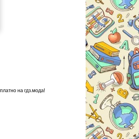
платно на гдз.мода!