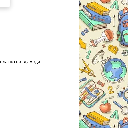
платно на гдз.мода!