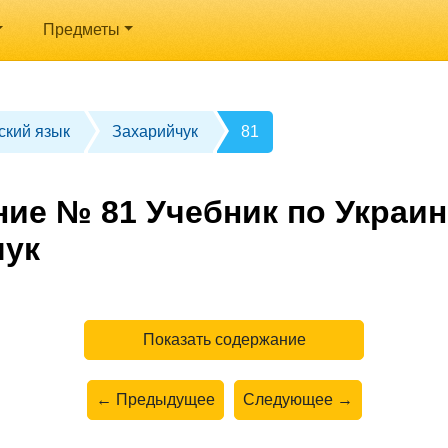
Предметы
ский язык
Захарийчук
81
ние № 81 Учебник по Украин
чук
Показать содержание
← Предыдущее
Следующее →