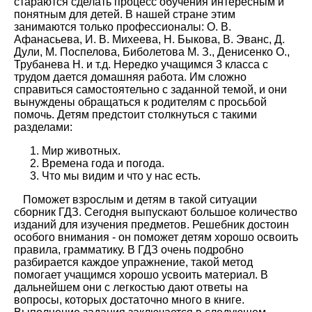
стараются сделать процесс обучения интересным и
понятным для детей. В нашей стране этим
занимаются только профессионалы: О. В.
Афанасьева, И. В. Михеева, Н. Быкова, В. Эванс, Д.
Дули, М. Поспелова, Биболетова М. З., Денисенко О.,
Трубанева Н. и т.д. Нередко учащимся 3 класса с
трудом дается домашняя работа. Им сложно
справиться самостоятельно с заданной темой, и они
вынуждены обращаться к родителям с просьбой
помочь. Детям предстоит столкнуться с такими
разделами:
Мир животных.
Времена года и погода.
Что мы видим и что у нас есть.
Поможет взрослым и детям в такой ситуации
сборник ГДЗ. Сегодня выпускают большое количество
изданий для изучения предметов. Решебник достоин
особого внимания - он поможет детям хорошо освоить
правила, грамматику. В ГДЗ очень подробно
разбирается каждое упражнение, такой метод
помогает учащимся хорошо усвоить материал. В
дальнейшем они с легкостью дают ответы на
вопросы, которых достаточно много в книге.