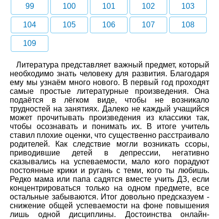
99
100
101
102
103
104
105
106
107
108
109
Литература представляет важный предмет, который
необходимо знать человеку для развития. Благодаря
ему мы узнаём много нового. В первый год проходят
самые простые литературные произведения. Она
подаётся в лёгком виде, чтобы не возникало
трудностей на занятиях. Далеко не каждый учащийся
может прочитывать произведения из классики так,
чтобы осознавать и понимать их. В итоге учитель
ставил плохие оценки, что существенно расстраивало
родителей. Как следствие могли возникать ссоры,
приводившие детей в депрессии, негативно
сказывались на успеваемости, мало кого порадуют
постоянные крики и ругань с теми, кого ты любишь.
Редко мама или папа садятся вместе учить ДЗ, если
концентрироваться только на одном предмете, все
остальные забываются. Итог довольно предсказуем -
снижение общей успеваемости на фоне повышения
лишь одной дисциплины. Достоинства онлайн-