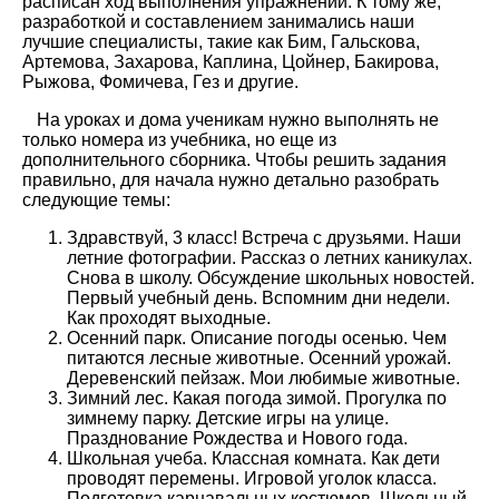
расписан ход выполнения упражнений. К тому же,
разработкой и составлением занимались наши
лучшие специалисты, такие как Бим, Гальскова,
Артемова, Захарова, Каплина, Цойнер, Бакирова,
Рыжова, Фомичева, Гез и другие.
На уроках и дома ученикам нужно выполнять не
только номера из учебника, но еще из
дополнительного сборника. Чтобы решить задания
правильно, для начала нужно детально разобрать
следующие темы:
Здравствуй, 3 класс! Встреча с друзьями. Наши
летние фотографии. Рассказ о летних каникулах.
Снова в школу. Обсуждение школьных новостей.
Первый учебный день. Вспомним дни недели.
Как проходят выходные.
Осенний парк. Описание погоды осенью. Чем
питаются лесные животные. Осенний урожай.
Деревенский пейзаж. Мои любимые животные.
Зимний лес. Какая погода зимой. Прогулка по
зимнему парку. Детские игры на улице.
Празднование Рождества и Нового года.
Школьная учеба. Классная комната. Как дети
проводят перемены. Игровой уголок класса.
Подготовка карнавальных костюмов. Школьный