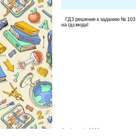
ГДЗ решение к заданию № 103 
на гдз.мода!
© gdz.moda 2026