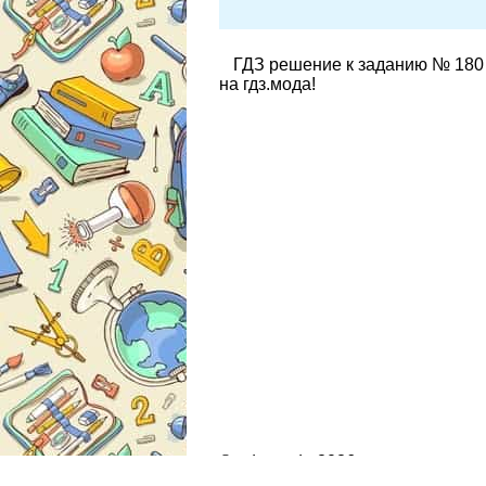
ГДЗ решение к заданию № 180 
на гдз.мода!
© gdz.moda 2026