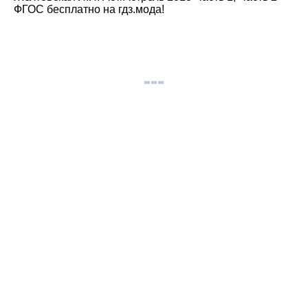
ФГОС бесплатно на гдз.мода!
© gdz.moda 2026
gdzmoda@yandex.ru