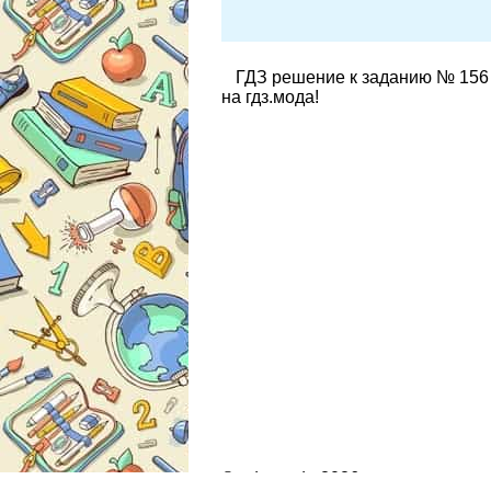
ГДЗ решение к заданию № 156 
на гдз.мода!
© gdz.moda 2026