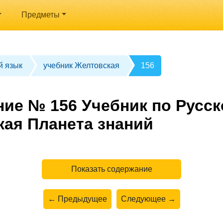
Предметы
й язык
учебник Желтовская
156
ние № 156 Учебник по Русск
кая Планета знаний
Показать содержание
← Предыдущее
Следующее →