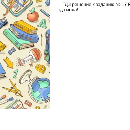
ГДЗ решение к заданию № 17 Ру
гдз.мода!
© gdz.moda 2026