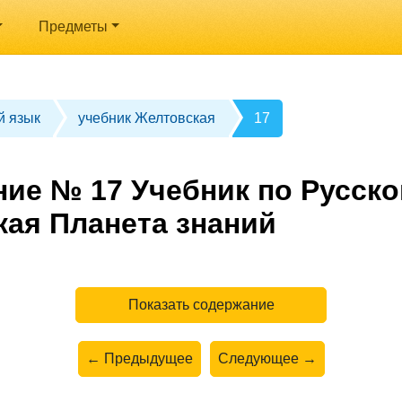
Предметы
й язык
учебник Желтовская
17
ние № 17 Учебник по Русско
кая Планета знаний
Показать содержание
← Предыдущее
Следующее →