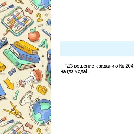
ГДЗ решение к заданию № 204 
на гдз.мода!