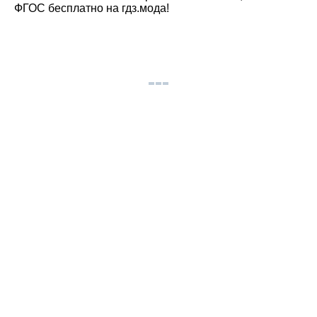
ФГОС бесплатно на гдз.мода!
© gdz.moda 2026
gdzmoda@yandex.ru