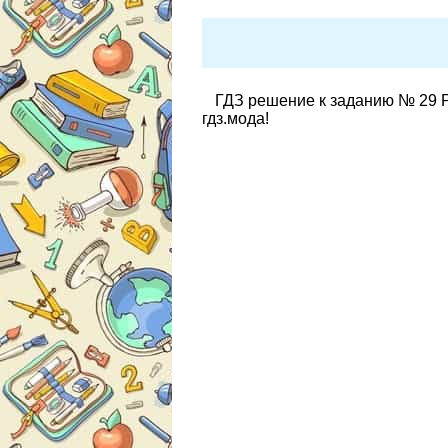
ГДЗ решение к заданию № 29 Ру
гдз.мода!