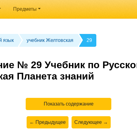
Предметы
й язык
учебник Желтовская
29
ние № 29 Учебник по Русско
кая Планета знаний
Показать содержание
← Предыдущее
Следующее →