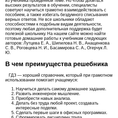
из учебника пройденной теме. Но чтобы добиться
высоких результатов в обучении, специалисты
советуют научиться грамотно взаимодействовать с
пособием, а также избегать бездумного списывания
верных ответов. Не все школьники обладают
способностями к подобным видам деятельности,
поэтому любая дополнительная поддержка будет
полезной школьнику. На нашем сайте можно найти
готовые домашние работы к учебникам следующих
авторов: Лутцева Е. А., Шипилова Н. В., Анащенкова
С. В., Роговцева Н. И., Басамирова С. А., Огерчук Л.
Ю.
В чем преимущества решебника
ГДЗ — хороший справочник, который при грамотном
использовании помогает учащемуся:
Научиться делать самому домашнее задание.
Развить инженерное мышление.
Приобрести навык анализа.
Делать без труда любой проект, создавать
интересные поделки.
Сделать первые шаги в офисных программах.
Сформировать дисциплину труда.