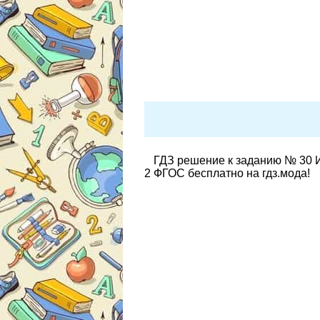
ГДЗ решение к заданию № 30 И
2 ФГОС бесплатно на гдз.мода!