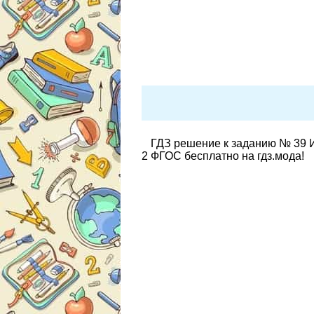
ГДЗ решение к заданию № 39 И
2 ФГОС бесплатно на гдз.мода!