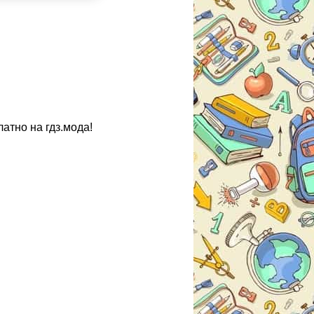
атно на гдз.мода!