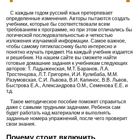
С каждым годом русский язык претерпевает
определенные изменения. Авторы пытаются создать
учебники, которые бы соответствовали всем
требованиям к программе, но при этом отличались бы
логической последовательностью и четкостью
изложения изучаемой информации. Самое важное,
чтобы самому пятикласснику было интересно и
понятно изучать предмет. На каждый учебник издается
и решебник. На нашем сайте вы сможете найти
готовые домашние задания к учебникам следующих
авторов: Т. Ладыженская, М.Т. Баранов, Л.А.
Тростенцова, Л.Т. Григорян, И.И. Кулибаба, М.М.
Разумовская, С.И. Львова, В.И. Капинос, В.В. Львов,
Быстрова Е.А., Александрова О.М., Семенова Е.Е. и
т.д.
Такое методическое пособие поможет справиться
даже с самыми трудными задачами. Ребенок сам
будет работать над материалом и выполнять
заданные номера упражнений, после чего проверит
свои знания.
Почему стоит включить