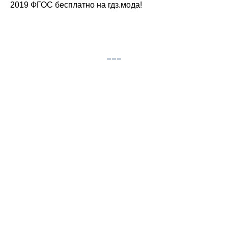
2019 ФГОС бесплатно на гдз.мода!
© gdz.moda 2026
gdzmoda@yandex.ru