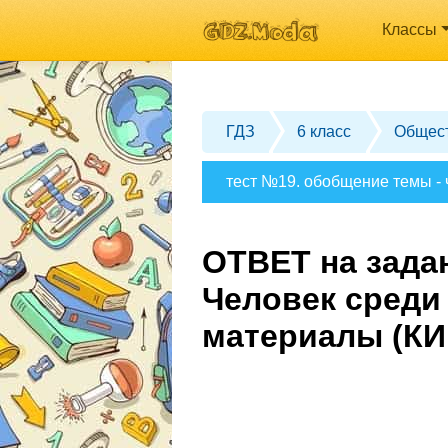
Классы
ГДЗ
6 класс
Общес
тест №19. обобщение темы - 
ОТВЕТ на зада
Человек среди
материалы (КИ