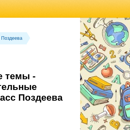
 Поздеева
 темы -
тельные
асс Поздеева