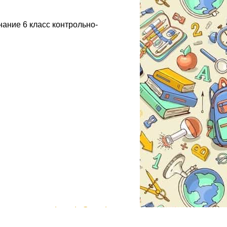
ание 6 класс контрольно-
gdzmoda@yandex.ru