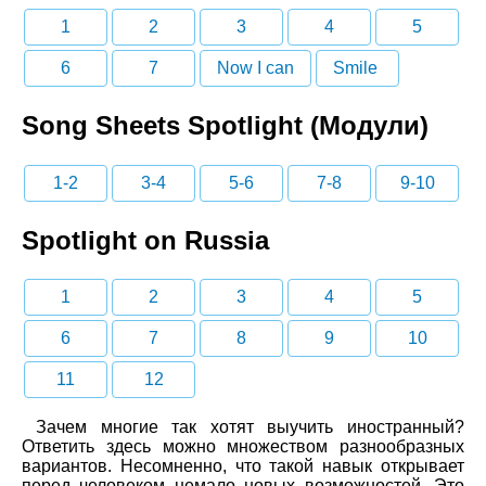
1
2
3
4
5
6
7
Now I can
Smile
Song Sheets Spotlight (Модули)
1-2
3-4
5-6
7-8
9-10
Spotlight on Russia
1
2
3
4
5
6
7
8
9
10
11
12
Зачем многие так хотят выучить иностранный?
Ответить здесь можно множеством разнообразных
вариантов. Несомненно, что такой навык открывает
перед человеком немало новых возможностей. Это