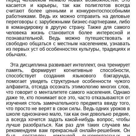
касается и карьеры, так как полиглотов всегда
считают более ценными и конкурентоспособными
работниками. Ведь их можно отправить на деловые
переговоры с зарубежными бизнес-партнерами, либо
в командировку в другую страну. Также для самого
человека жизнь становится более интересной и
познавательной. Ведь можно путешествовать и
свободно общаться с местным населением, узнавать
из первых уст об особенностях культуры, традициях и
обычаях.
Эта дисциплина развивает интеллект, она тренирует
память, формирует когнитивные способности,
способствует создания языкового бэкгарунда,
помогает увидеть структурные особенности чужого
алфавита, отсюда осознать этимологию многих слов,
что говорит о менталитете самого населения. Однако
даже те, кто понимает все это, часто отказываются от
изучения столь замечательного предмета ввиду того,
что просто не верят в свои силы. Ведь одних уроков в
школе однозначно мало, так как они довольно редкие,
а всегда хочется задать какой-нибудь вопрос, чтобы
лучше разобраться. Как раз для таких случаев мы
рекомендуем вам прекрасный онлайн-решебник. Он
был составлен командой высококлассных и