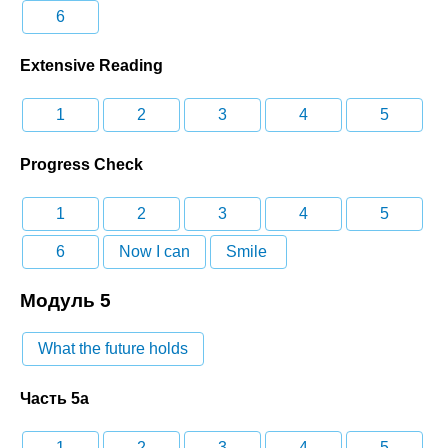
6
Extensive Reading
1
2
3
4
5
Progress Check
1
2
3
4
5
6
Now I can
Smile
Модуль 5
What the future holds
Часть 5a
1
2
3
4
5