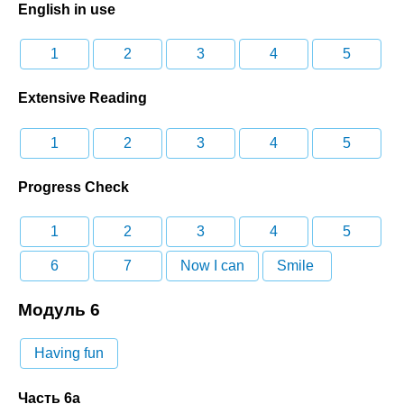
English in use
1
2
3
4
5
Extensive Reading
1
2
3
4
5
Progress Check
1
2
3
4
5
6
7
Now I can
Smile
Модуль 6
Having fun
Часть 6a