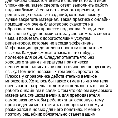
для начала самостоятельно выполнить то или иное
упражнение, затем сверить ответ, выполнить работу
над ошибками. И если есть немного времени, то
решить еще несколько заданий, которые помогут
лучше закрепить материал. Такая практика с онлайн-
помощником очень благотворно скажется на
образовательном процессе подростка. А родители
больше не будут переживать за успеваемость своего
чада и прибегать к дорогостоящим услугам
репетиторов, которые не всегда эффективны.
Информация представлена простым и понятным
языком. Каждый сможет отыскать что-нибудь
полезное для себя. Следует отметить что без
хорошего знания литературы практически
невозможно написать ни одно сочинение по русскому
языку. Помните неважных тем здесь просто нет.
Плюсов у справочника действительно великое
множество. Хотелось бы также отметить что учителя
очень часто разрешают детям использовать в своей
работе онлайн-гдз в связи с тем что объем изучаемого
материала слишком велик а для преподавателя
самое важное чтобы ребенок знал основную тему
произведения мог ответить на вопросы по нему и
разбирался в новых для него понятиях. Именно
поэтому решебник обязательно станет вашим