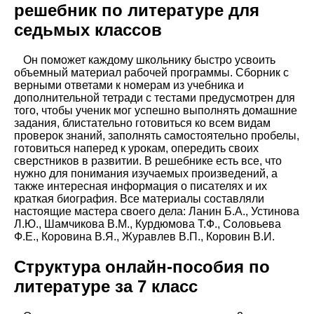
решебник по литературе для
седьмых классов
Он поможет каждому школьнику быстро усвоить
объемный материал рабочей программы. Сборник с
верными ответами к номерам из учебника и
дополнительной тетради с тестами предусмотрен для
того, чтобы ученик мог успешно выполнять домашние
задания, блистательно готовиться ко всем видам
проверок знаний, заполнять самостоятельно пробелы,
готовиться наперед к урокам, опередить своих
сверстников в развитии. В решебнике есть все, что
нужно для понимания изучаемых произведений, а
также интересная информация о писателях и их
краткая биография. Все материалы составляли
настоящие мастера своего дела: Ланин Б.А., Устинова
Л.Ю., Шамчикова В.М., Курдюмова Т.Ф., Соловьева
Ф.Е., Коровина В.Я., Журавлев В.П., Коровин В.И.
Структура онлайн-пособия по
литературе за 7 класс