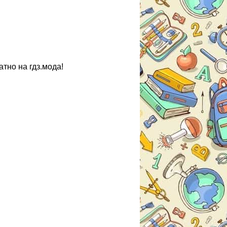
тно на гдз.мода!