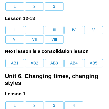
1
2
3
Lesson 12-13
I
II
III
IV
V
VI
VII
VIII
Next lesson is a consolidation lesson
AB1
AB2
AB3
AB4
AB5
Unit 6. Changing times, changing
styles
Lesson 1
1
2
3
4