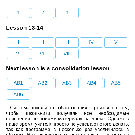
1
2
3
Lesson 13-14
I
II
III
IV
V
VI
VII
VIII
Next lesson is a consolidation lesson
AB1
AB2
AB3
AB4
AB5
AB6
Система школьного образования строится на том,
чтобы школьники получали все необходимые
пояснения по новому материалу на уроке. Однако в
наше время учителя просто не успевают этого делать,
так как программа в несколько раз увеличилась в
объеме. Вот учащимся и рекомендуют заниматься