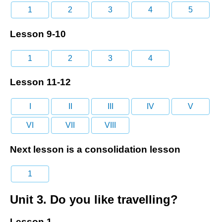
1
2
3
4
5
Lesson 9-10
1
2
3
4
Lesson 11-12
I
II
III
IV
V
VI
VII
VIII
Next lesson is a consolidation lesson
1
Unit 3. Do you like travelling?
Lesson 1