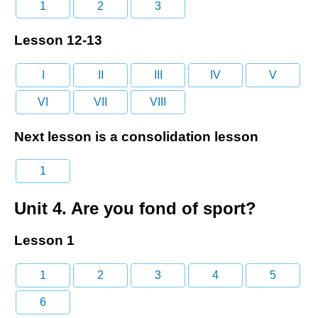
1
2
3
Lesson 12-13
I
II
III
IV
V
VI
VII
VIII
Next lesson is a consolidation lesson
1
Unit 4. Are you fond of sport?
Lesson 1
1
2
3
4
5
6