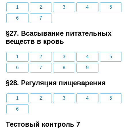
1
2
3
4
5
6
7
§27. Всасывание питательных
веществ в кровь
1
2
3
4
5
6
7
8
9
§28. Регуляция пищеварения
1
2
3
4
5
6
Тестовый контроль 7