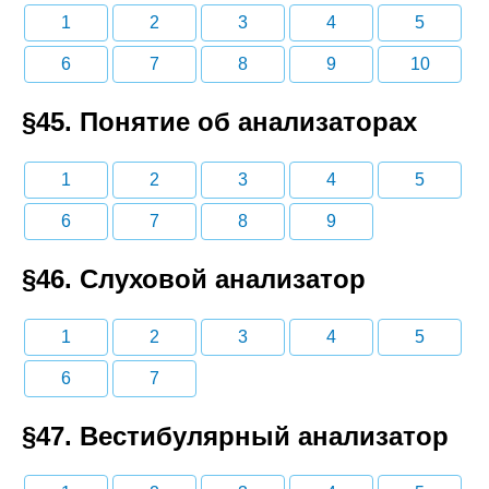
1
2
3
4
5
6
7
8
9
10
§45. Понятие об анализаторах
1
2
3
4
5
6
7
8
9
§46. Слуховой анализатор
1
2
3
4
5
6
7
§47. Вестибулярный анализатор