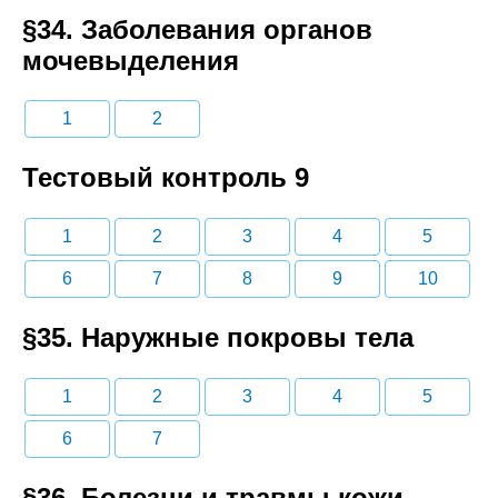
§34. Заболевания органов
мочевыделения
1
2
Тестовый контроль 9
1
2
3
4
5
6
7
8
9
10
§35. Наружные покровы тела
1
2
3
4
5
6
7
§36. Болезни и травмы кожи