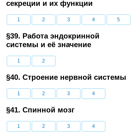
секреции и их функции
1
2
3
4
5
§39. Работа эндокринной
системы и её значение
1
2
§40. Строение нервной системы
1
2
3
4
§41. Спинной мозг
1
2
3
4