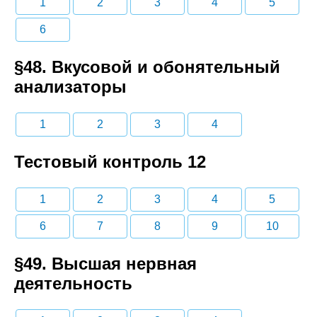
1
2
3
4
5
6
§48. Вкусовой и обонятельный
анализаторы
1
2
3
4
Тестовый контроль 12
1
2
3
4
5
6
7
8
9
10
§49. Высшая нервная
деятельность