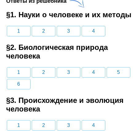
Ответы из решебника
§1. Науки о человеке и их методы
1
2
3
4
§2. Биологическая природа
человека
1
2
3
4
5
6
§3. Происхождение и эволюция
человека
1
2
3
4