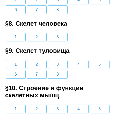
6
7
8
§8. Скелет человека
1
2
3
§9. Скелет туловища
1
2
3
4
5
6
7
8
§10. Строение и функции
скелетных мышц
1
2
3
4
5