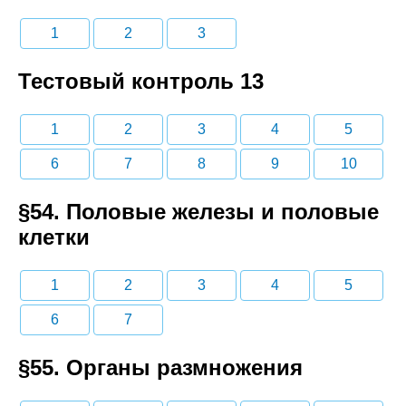
1
2
3
Тестовый контроль 13
1
2
3
4
5
6
7
8
9
10
§54. Половые железы и половые
клетки
1
2
3
4
5
6
7
§55. Органы размножения