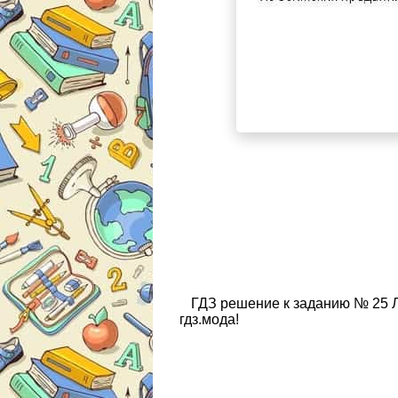
ГДЗ решение к заданию № 25 Л
гдз.мода!