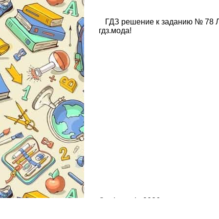
ГДЗ решение к заданию № 78 Л
гдз.мода!
© gdz.moda 2026