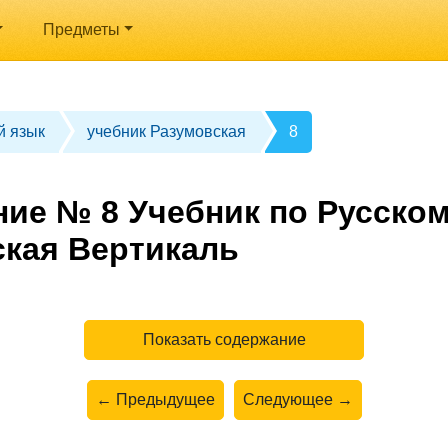
Предметы
й язык
учебник Разумовская
8
ние № 8 Учебник по Русском
ская Вертикаль
Показать содержание
← Предыдущее
Следующее →