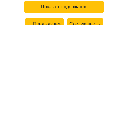
Показать содержание
← Предыдущее
Следующее →
Все ГДЗ по
Русскому языку 8 класс Вертикаль
сский язык 8 класс Разумовская М.М. Дрофа, Просвещение