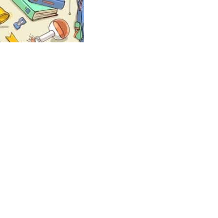
ГДЗ решение к заданию № 8 Ру
гдз.мода!