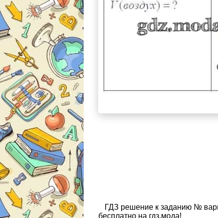
ГДЗ решение к заданию № вар
бесплатно на гдз.мода!