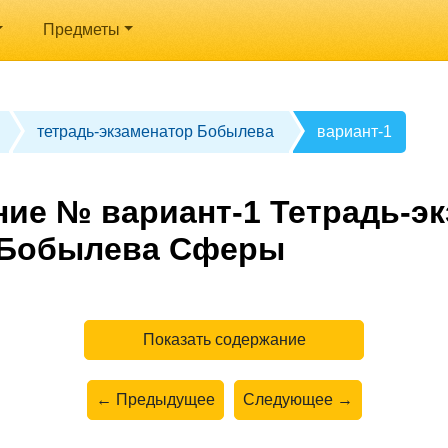
Предметы
тетрадь-экзаменатор Бобылева
вариант-1
ние № вариант-1 Тетрадь-э
с Бобылева Сферы
Показать содержание
← Предыдущее
Следующее →