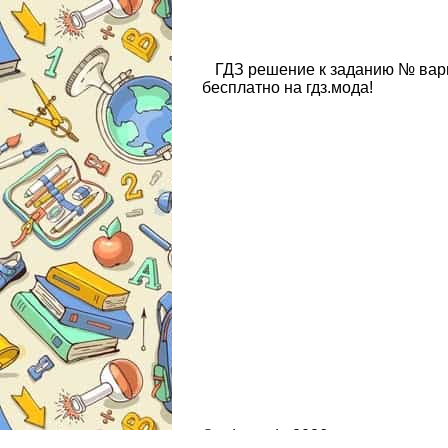
ГДЗ решение к заданию № вар
бесплатно на гдз.мода!
© gdz.moda 2026