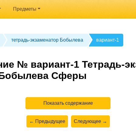
Предметы
тетрадь-экзаменатор Бобылева
вариант-1
ние № вариант-1 Тетрадь-э
с Бобылева Сферы
Показать содержание
← Предыдущее
Следующее →