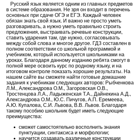
Русский язык является одним из главных предметов
в системе образования. Не зря он входит в перечень
основных при сдаче ОГЭ и ЕГЭ. Каждый человек
обязан знать свой язык. И важно не просто уметь
разговаривать, а нужно уметь правильно строить
предложения, выстраивать речевые конструкции,
ставить ударения там, где нужно, согласовывать
между собой слова и многое другое. ГДЗ составлен в
полном соответствии со школьной программой и
учебником, который используется школьниками на
уроках. Благодаря данному изданию ребята смогут в
полной мере освоить курс по родному языку, и на
итоговом контроле показать хорошие результаты. На
нашем сайте вы сможете найти готовые домашние
задания к учебникам следующих авторов: Рыбченкова
Л.М., Александрова О.М., Загоровская О.В.,
Тростенцова Л.А., Ладыженская Т.А., Дайнекина А.Д.,
Александрова О.М., Ю.С. Пичугов, А.П. Еремеева,
А.Ю. Купалова, С.И. Львова, В.В. Львов. Благодаря
такому пособию школьник будет иметь следующие
преимущества:
сможет самостоятельно восполнить знания
пунктуации, синтаксиса и морфологии;
научится создавать различные конструкции