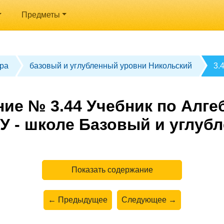
Предметы
ра
базовый и углубленный уровни Никольский
3.
ие № 3.44 Учебник по Алгеб
У - школе Базовый и углуб
Показать содержание
← Предыдущее
Следующее →