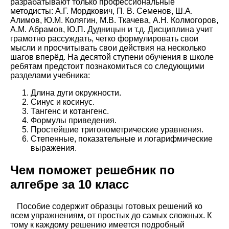
разрабатывают только профессиональные
методисты: А.Г. Мордкович, П. В. Семенов, Ш.А.
Алимов, Ю.М. Колягин, М.В. Ткачева, А.Н. Колмогоров,
А.М. Абрамов, Ю.П. Дудницын и т.д. Дисциплина учит
грамотно рассуждать, четко формулировать свои
мысли и просчитывать свои действия на несколько
шагов вперёд. На десятой ступени обучения в школе
ребятам предстоит познакомиться со следующими
разделами учебника:
Длина дуги окружности.
Синус и косинус.
Тангенс и котангенс.
Формулы приведения.
Простейшие тригонометрические уравнения.
Степенные, показательные и логарифмические
выражения.
Чем поможет решебник по
алгебре за 10 класс
Пособие содержит образцы готовых решений ко
всем упражнениям, от простых до самых сложных. К
тому к каждому решению имеется подробный