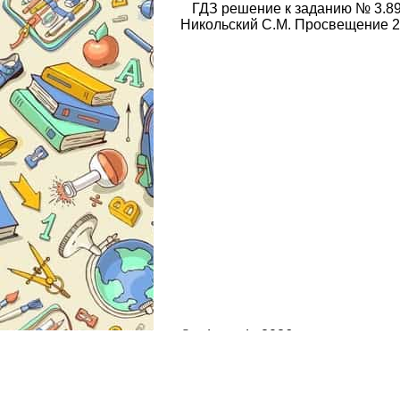
ГДЗ решение к заданию № 3.89
Никольский С.М. Просвещение 2
© gdz.moda 2026