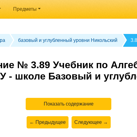
Предметы
ра
базовый и углубленный уровни Никольский
3.
ие № 3.89 Учебник по Алгеб
У - школе Базовый и углуб
Показать содержание
← Предыдущее
Следующее →