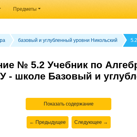
Предметы
ра
базовый и углубленный уровни Никольский
5.
ие № 5.2 Учебник по Алгебр
У - школе Базовый и углуб
Показать содержание
← Предыдущее
Следующее →