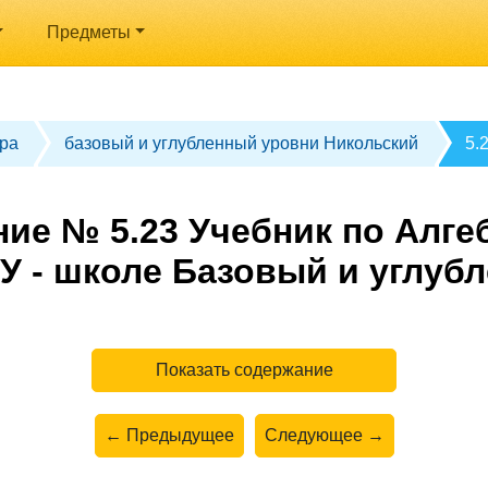
Предметы
ра
базовый и углубленный уровни Никольский
5.
ие № 5.23 Учебник по Алгеб
У - школе Базовый и углуб
Показать содержание
← Предыдущее
Следующее →