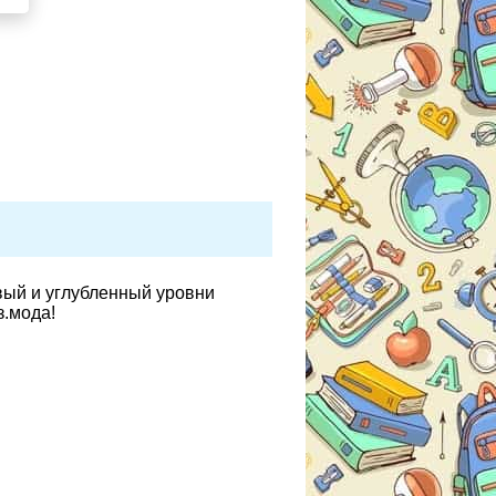
вый и углубленный уровни
з.мода!