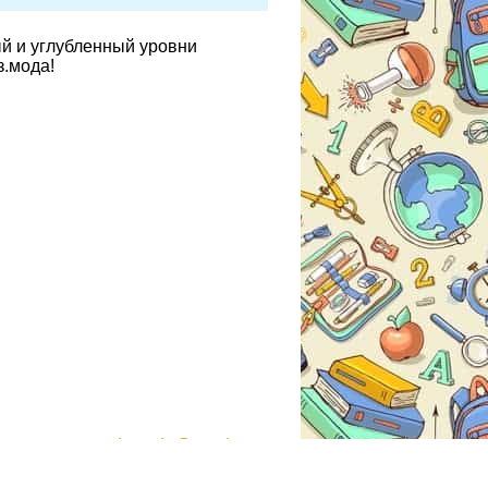
ый и углубленный уровни
з.мода!
gdzmoda@yandex.ru