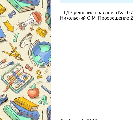
ГДЗ решение к заданию № 10 А
Никольский С.М. Просвещение 2
© gdz.moda 2026