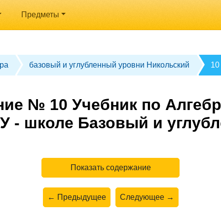
Предметы
ра
базовый и углубленный уровни Никольский
10
ие № 10 Учебник по Алгебр
У - школе Базовый и углуб
Показать содержание
← Предыдущее
Следующее →